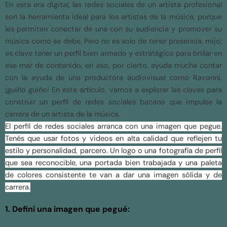
En esta era digital, las redes sociales de un artista profesional
son la herramienta ideal para los artistas de la música, porque
les permiten conectar de una con su audiencia y promover su
música como se debe. Pero no es solo de tener presencia, mijo;
es clave tener un perfil bien armado y estratégico para brillar en
ese mar de contenido, en eso, por cierto, ayuda mucha contar
con la ayuda de una productora audiovisual como Ravonni,
¡guiño guiño! En este artículo, vamos a explorar las claves para
construir un perfil de redes sociales bacano que impulse la
carrera de un artista de la música.
El perfil de redes sociales arranca con una imagen que pegue.
Tenés que usar fotos y videos en alta calidad que reflejen tu
estilo y personalidad, parcero. Un logo o una fotografía de perfil
que sea reconocible, una portada bien trabajada y una paleta
de colores consistente te van a dar una imagen sólida y de
carrera.
1. Definí una imagen que pegué: