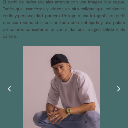
El perfil de redes sociales arranca con una imagen que pegue.
Tenés que usar fotos y videos en alta calidad que reflejen tu
estilo y personalidad, parcero. Un logo o una fotografía de perfil
que sea reconocible, una portada bien trabajada y una paleta
de colores consistente te van a dar una imagen sólida y de
carrera.