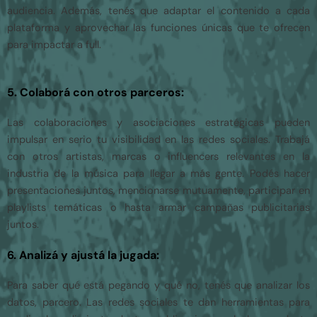
audiencia. Además, tenés que adaptar el contenido a cada
plataforma y aprovechar las funciones únicas que te ofrecen
para impactar a full.
5. Colaborá con otros parceros:
Las colaboraciones y asociaciones estratégicas pueden
impulsar en serio tu visibilidad en las redes sociales. Trabajá
con otros artistas, marcas o influencers relevantes en la
industria de la música para llegar a más gente. Podés hacer
presentaciones juntos, mencionarse mutuamente, participar en
playlists temáticas o hasta armar campañas publicitarias
juntos.
6. Analizá y ajustá la jugada:
Para saber qué está pegando y qué no, tenés que analizar los
datos, parcero. Las redes sociales te dan herramientas para