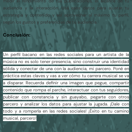
medir el rendimiento de tus publicaciones, el alcance de tu
audiencia y la interacción. Usá esos datos para ajustar tu
estrategia y contenido y así aprovechar al máximo tu perfil,
según los gustos y preferencias de tu audiencia.
Conclusión:
Un perfil bacano en las redes sociales para un artista de la
música no es solo tener presencia, sino construir una identidad
sólida y conectar de una con la audiencia, mi parcero. Poné en
práctica estas claves y vas a ver cómo tu carrera musical se va
a disparar. Recuerda definir una imagen que pegue, compartir
contenido que rompa el parche, interactuar con tus seguidores,
publicar con constancia y sin guayabo, pegarte con otros
parcero y analizar los datos para ajustar la jugada. ¡Dale con
todo y a romperla en las redes sociales! ¡Éxito en tu camino
musical, parcero!